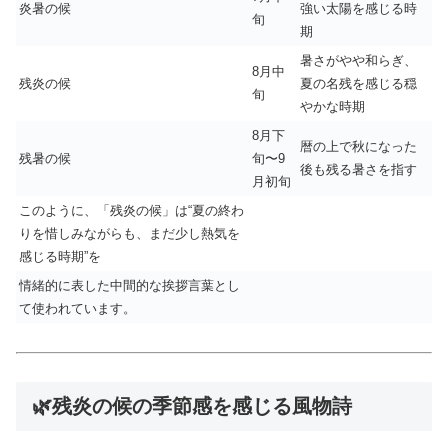
炎暑の候
強い太陽を感じる時
旬
期
暑さがやや和らぎ、
8月中
残炎の候
夏の名残を感じる穏
旬
やかな時期
8月下
暦の上で秋になった
残暑の候
旬〜9
後も残る暑さを指す
月初旬
このように、「残炎の候」は“夏の終わ
りを惜しみながらも、まだ少し熱気を
感じる時期”を
情緒的に表した中間的な挨拶言葉とし
て使われています。
🌿残炎の候の季節感を感じる風物詩