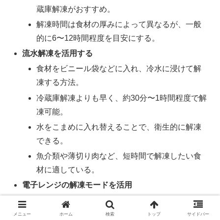
蔵庫解凍がおすすめ。
解凍時間は食材の厚みによって異なるが、一般
的に6〜12時間程度を目安にする。
流水解凍を活用する
食材をビニール袋などに入れ、冷水に浸けて解
凍する方法。
冷蔵庫解凍よりも早く、約30分〜1時間程度で解
凍可能。
水をこまめに入れ替えることで、衛生的に解凍
できる。
魚介類や薄切り肉など、短時間で解凍したい食
材に適している。
電子レンジの解凍モードを活用
急ぎの場合は電子レンジの解凍機能を使用。
均一に温めるため、途中で食材の向きを変える
メニュー
ホーム
検索
トップ
サイドバー